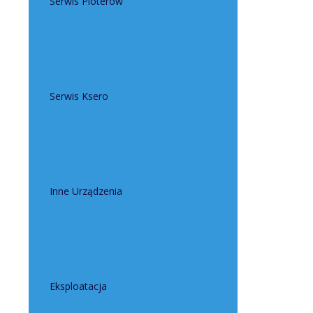
Serwis Ploterów
Serwis Ksero
Inne Urządzenia
Eksploatacja