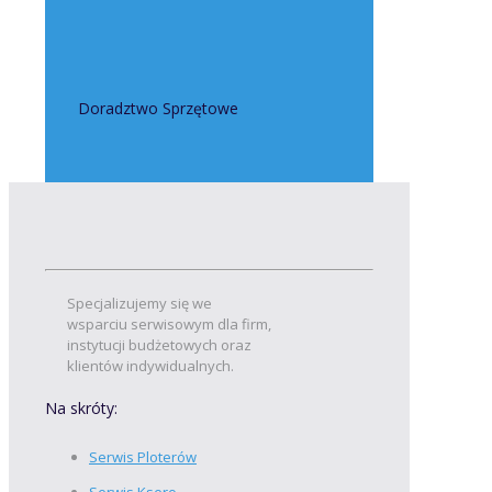
Doradztwo Sprzętowe
Specjalizujemy się we
wsparciu serwisowym dla firm,
instytucji budżetowych oraz
klientów indywidualnych.
Na skróty:
Serwis Ploterów
Serwis Ksero