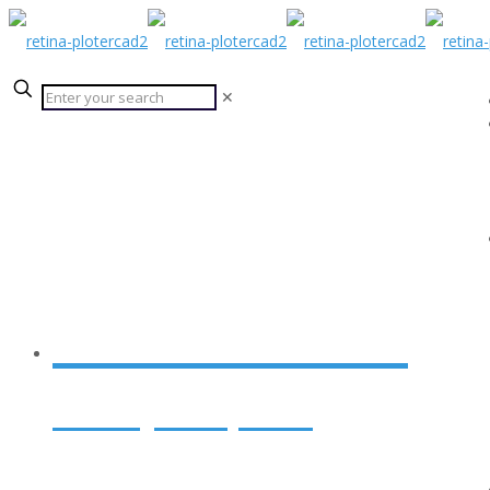
✕
Zobacz Video
Poznaj serię PRO
CANON PRO