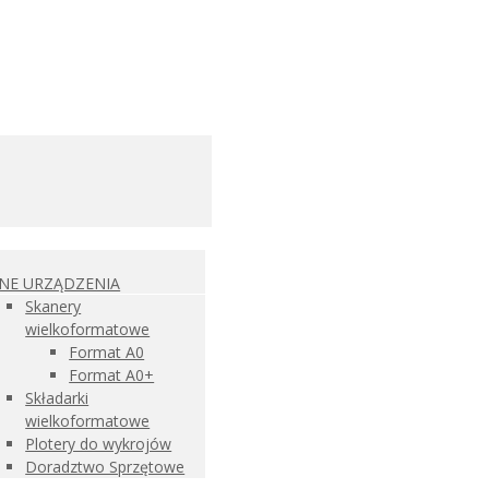
NNE URZĄDZENIA
Skanery
wielkoformatowe
Format A0
Format A0+
Składarki
wielkoformatowe
Plotery do wykrojów
Doradztwo Sprzętowe