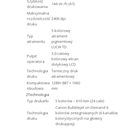
Szybkość
144 str./h (A1)
drukowania
Maksymalna
rozdzielczość
2400 dpi
druku
5-kolorowy
Typ
atrament
atramentu
pigmentowy
LUCIA TD
3,0-calowy
Pulpit
kolorowy ekran
operatora
dotykowy LCD
Technologia
Termiczny druk
druku
atramentowy
Kompaktowa
1289× 887 × 1060
obudowa
mm
2
Technologia
Typ drukarki
5 kolorów – 610 mm (24 cale)
Canon Bubblejet on Demand 6
Technologia
kolorów zintegrowanych (6 kanałów
druku
kolorystycznych na głowicy
drukującej).