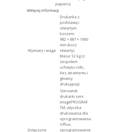
papieru)
6
Więcej informacji
Drukarka z
podstawą i
otwartym
koszem:
982 × 887 × 1060
mm (kosz
Wymiary i waga
otwarty)
Masa: 52 kg (z
zespołem
uchwytu rolki,
bez atramentu i
głowicy
drukującej)
Sterownik
drukarki serii
imagePROGRAF
TM, wtyczka
drukowania dla
oprogramowania
Office,
Dołączone
oprogramowanie