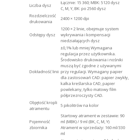
Łącznie: 15 360; MBK: 5120 dysz
Liczba dysz
C, M, Y, BK: po 2560 dysz
Rozdzielczość
2400 × 1200 dpi
drukowania
1200 × 2 linie, obejmuje system
Odstępy dysz
wykrywania i kompensacji
niedziałających dysz
±0,1% lub mniej Wymagana
regulacja przez użytkownika.
Środowisko drukowania i nośniki
muszą być zgodne z używanymi
Dokładność linii
przy regulacji. Wymagany papier
dla zastosowań CAD: papier zwykły,
kalka kreślarska CAD, papier
powlekany, tylko matowy film
półprzezroczysty CAD.
Objętość kropli
5 pikolitrów na kolor
atramentu
Startowy atrament w zestawie: 90
Pojemność
ml (MBK) / 9 ml (BK, C, M, Y)
zbiornika
Atrament w sprzedaży: 160 ml/330
ml