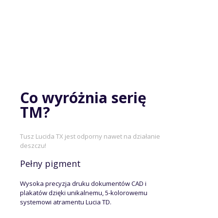
Co wyróżnia serię
TM?
Tusz Lucida TX jest odporny nawet na działanie
deszczu!
Pełny pigment
Wysoka precyzja druku dokumentów CAD i
plakatów dzięki unikalnemu, 5-kolorowemu
systemowi atramentu Lucia TD.