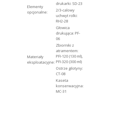
drukarki: SD-23
Elementy
2/3-calowy
opcjonalne:
uchwyt rolki:
RH2-28
Głowica
drukująca: PF-
06
Zbiorniki z
atramentem:
PFI-120 (130 ml),
Materiały
PFI-320 (300 ml)
eksploatacyjne:
Ostrze gilotyny:
CT-08
Kaseta
konserwacyjna:
MC-31