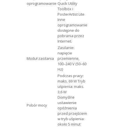
oprogramowanie
Quick Utility
Toolbox i
PosterArtist Lite
Inne
oprogramowanie
dostępne do
pobrania przez
Internet.
Zasilanie:
napięcie
Moduł zasilania
przemienne,
100–240 V (50–60
Hz)
Podczas pracy:
maks. 69 W Tryb
uśpienia: maks.
3,6 W
Domyślne
ustawienie
Pobór mocy
opóźnienia
przed przejściem
w tryb uśpienia:
około 5 minut