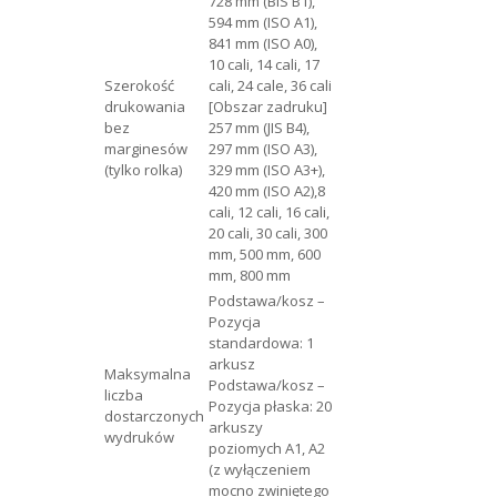
728 mm (BIS B1),
594 mm (ISO A1),
841 mm (ISO A0),
10 cali, 14 cali, 17
Szerokość
cali, 24 cale, 36 cali
drukowania
[Obszar zadruku]
bez
257 mm (JIS B4),
marginesów
297 mm (ISO A3),
(tylko rolka)
329 mm (ISO A3+),
420 mm (ISO A2),8
cali, 12 cali, 16 cali,
20 cali, 30 cali, 300
mm, 500 mm, 600
mm, 800 mm
Podstawa/kosz –
Pozycja
standardowa: 1
arkusz
Maksymalna
Podstawa/kosz –
liczba
Pozycja płaska: 20
dostarczonych
arkuszy
wydruków
poziomych A1, A2
(z wyłączeniem
mocno zwiniętego