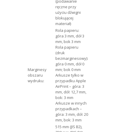
(podawanie
ręczne przy
użyciu dźwigni
blokującej
materiał)
Rola papieru:
góra 3 mm, dół 3
mm, bok 3 mm
Rola papieru
(druk
bezmarginesowy):
góra 0 mm, dół 0
Marginesy
mm; bok 0 mm
obszaru
Arkusze tylko w
wydruku:
przypadku Apple
AirPrint – góra: 3
mm, dół: 12,7 mm,
bok: 3 mm
Arkusze w innych
przypadkach –
góra: 3 mm, dół: 20
mm, bok: 3 mm
515 mm (JIS B2),