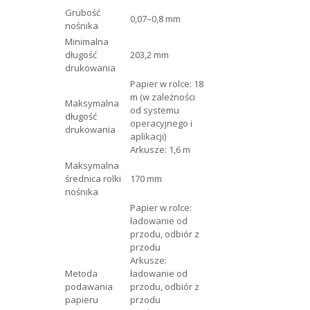
Grubość
0,07–0,8 mm
nośnika
Minimalna
długość
203,2 mm
drukowania
Papier w rolce: 18
m (w zależności
Maksymalna
od systemu
długość
operacyjnego i
drukowania
aplikacji)
Arkusze: 1,6 m
Maksymalna
średnica rolki
170 mm
nośnika
Papier w rolce:
ładowanie od
przodu, odbiór z
przodu
Arkusze:
Metoda
ładowanie od
podawania
przodu, odbiór z
papieru
przodu