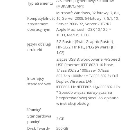
Atrament pigmentowy: 5 kolorów
Typ atramentu
(MBK/BK/C/M/Y)
Microsoft Windows, 32-bitowy: 7, 8.1,
Kompatybilność
10, Server 2008, 64-bitowy: 7, 8.1, 10,
z systemem
Server 2008/R2, Server 2012/R2
operacyjnym
Apple Macintosh: OSX 10.10.5 ~
10.11, MacOS 10.12
SG Raster (Swift Graphic Raster),
Języki obsługi
HP-GL/2, HP RTL, JPEG (w wersji JFIF
drukarki
1.02)
Złącze USB B: wbudowane Hi-Speed
USB Ethernet: IEEE 802.3 10-base-
T/IEEE 802.3u 100base-TX/IEEE
802.3ab 1000base-T/IEEE 802.3x Full
Interfejsy
Duplex Wireless LAN:
standardowe
IEEE802.11n/IEEE802.11g/IEEE802.11b
* Sposób włączania/wyłączania
bezprzewodowej sieci LAN opisano
w instrukcji obsługi.
3
Pamięć
Standardowa
2 GB
pamięć
Dysk Twardy
500 GB