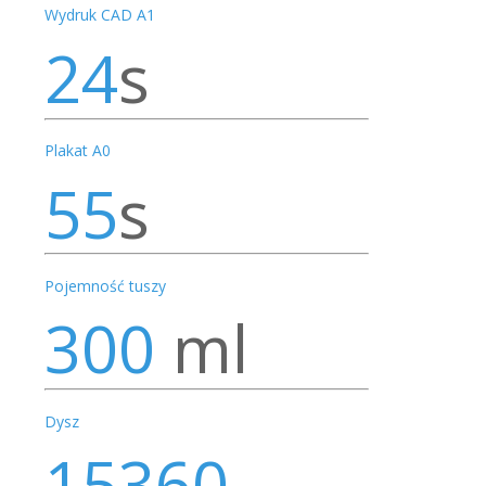
Wydruk CAD A1
24
s
Plakat A0
55
s
Pojemność tuszy
300
ml
Dysz
15360