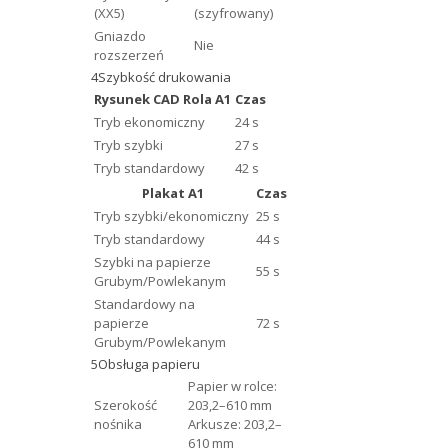
(XX5)
(szyfrowany)
Gniazdo
Nie
rozszerzeń
4
Szybkość drukowania
Rysunek CAD Rola A1
Czas
Tryb ekonomiczny
24 s
Tryb szybki
27 s
Tryb standardowy
42 s
Plakat A1
Czas
Tryb szybki/ekonomiczny
25 s
Tryb standardowy
44 s
Szybki na papierze
55 s
Grubym/Powlekanym
Standardowy na
papierze
72 s
Grubym/Powlekanym
5
Obsługa papieru
Papier w rolce:
Szerokość
203,2–610 mm
nośnika
Arkusze: 203,2–
610 mm